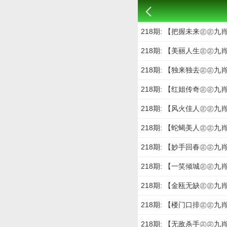
218期: 【把握未来㊣㊣九
218期: 【美丽人生㊣㊣九
218期: 【独来独去㊣㊣九
218期: 【红姐传奇㊣㊣九
218期: 【风火佳人㊣㊣九
218期: 【蛇蝎美人㊣㊣九
218期: 【妙手回春㊣㊣九
218期: 【一笑倾城㊣㊣九
218期: 【金瓯无缺㊣㊣九
218期: 【楼门口排㊣㊣九
218期: 【无敌杀手㊣㊣九