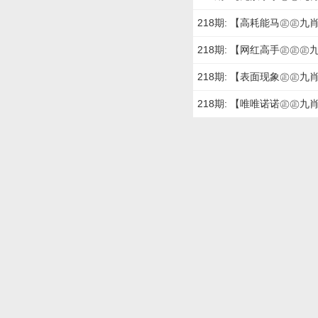
218期: 【高耗能马㊣㊣九
218期: 【网红高手㊣㊣㊣
218期: 【表面现象㊣㊣九
218期: 【唯唯诺诺㊣㊣九