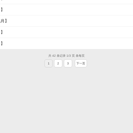
肖】
九肖】
肖】
肖】
共 42 条记录 1/3 页 条每页
1
2
3
下一页