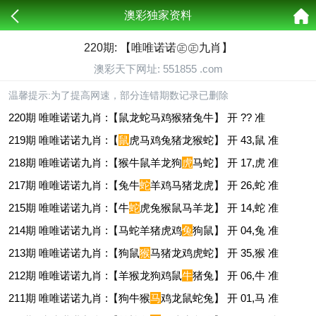
澳彩独家资料
220期: 【唯唯诺诺㊣㊣九肖】
澳彩天下网址: 551855 .com
温馨提示:为了提高网速，部分连错期数记录已删除
220期 唯唯诺诺九肖 :【鼠龙蛇马鸡猴猪兔牛】 开 ?? 准
219期 唯唯诺诺九肖 :【
鼠
虎马鸡兔猪龙猴蛇】 开 43,鼠 准
218期 唯唯诺诺九肖 :【猴牛鼠羊龙狗
虎
马蛇】 开 17,虎 准
217期 唯唯诺诺九肖 :【兔牛
蛇
羊鸡马猪龙虎】 开 26,蛇 准
215期 唯唯诺诺九肖 :【牛
蛇
虎兔猴鼠马羊龙】 开 14,蛇 准
214期 唯唯诺诺九肖 :【马蛇羊猪虎鸡
兔
狗鼠】 开 04,兔 准
213期 唯唯诺诺九肖 :【狗鼠
猴
马猪龙鸡虎蛇】 开 35,猴 准
212期 唯唯诺诺九肖 :【羊猴龙狗鸡鼠
牛
猪兔】 开 06,牛 准
211期 唯唯诺诺九肖 :【狗牛猴
马
鸡龙鼠蛇兔】 开 01,马 准