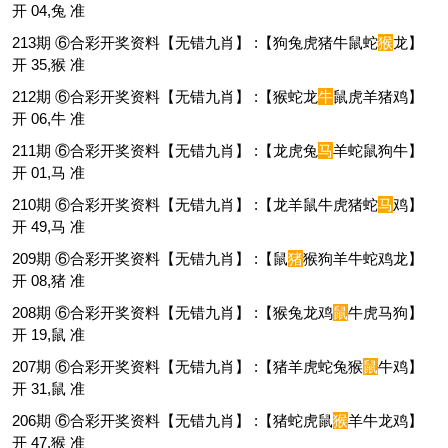
开 04,兔 准
213期 ⑥合彩开奖资料【无错九肖】 :【狗兔虎猪牛鼠蛇
猴
龙】
开 35,猴 准
212期 ⑥合彩开奖资料【无错九肖】 :【猴蛇龙
牛
鼠虎羊猪鸡】
开 06,牛 准
211期 ⑥合彩开奖资料【无错九肖】 :【龙虎兔
马
羊蛇鼠狗牛】
开 01,马 准
210期 ⑥合彩开奖资料【无错九肖】 :【龙羊鼠牛虎猪蛇
马
鸡】
开 49,马 准
209期 ⑥合彩开奖资料【无错九肖】 :【鼠
猪
猴狗羊牛蛇鸡龙】
开 08,猪 准
208期 ⑥合彩开奖资料【无错九肖】 :【猴兔龙鸡
鼠
牛虎马狗】
开 19,鼠 准
207期 ⑥合彩开奖资料【无错九肖】 :【猪羊虎蛇兔猴
鼠
牛鸡】
开 31,鼠 准
206期 ⑥合彩开奖资料【无错九肖】 :【猪蛇虎鼠
猴
羊牛龙鸡】
开 47,猴 准