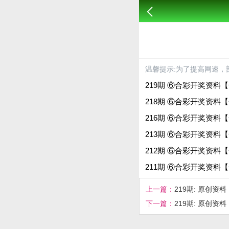
温馨提示:为了提高网速，
219期 ⑥合彩开奖资料【
218期 ⑥合彩开奖资料【
216期 ⑥合彩开奖资料【
213期 ⑥合彩开奖资料【
212期 ⑥合彩开奖资料【
211期 ⑥合彩开奖资料【
上一篇：
219期: 原创
下一篇：
219期: 原创