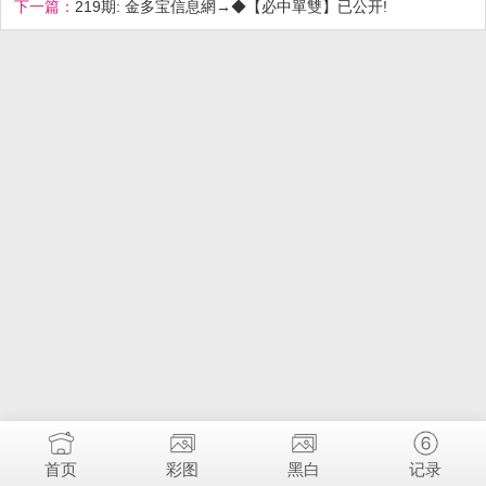
下一篇：
219期: 金多宝信息網→◆【必中單雙】已公开!
首页
彩图
黑白
记录