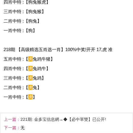
四肖中特 :【狗兔猴虎】
三肖中特 :【狗兔猴】
二肖中特 :【狗兔】
一肖中特 :【狗】
218期 【高级精选五肖选一肖】100%中奖!开开 17,虎 准
五肖中特 :【
虎
兔鸡牛猪】
四肖中特 :【
虎
兔鸡牛】
三肖中特 :【
虎
兔鸡】
二肖中特 :【
虎
兔】
一肖中特 :【
虎
】
上一篇：
221期: 金多宝信息網→◆【必中單雙】已公开!
下一篇：
无