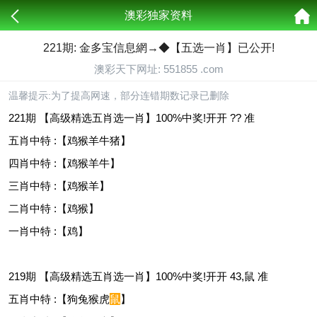
澳彩独家资料
221期: 金多宝信息網→◆【五选一肖】已公开!
澳彩天下网址: 551855 .com
温馨提示:为了提高网速，部分连错期数记录已删除
221期 【高级精选五肖选一肖】100%中奖!开开 ?? 准
五肖中特 :【鸡猴羊牛猪】
四肖中特 :【鸡猴羊牛】
三肖中特 :【鸡猴羊】
二肖中特 :【鸡猴】
一肖中特 :【鸡】
219期 【高级精选五肖选一肖】100%中奖!开开 43,鼠 准
五肖中特 :【狗兔猴虎
鼠
】