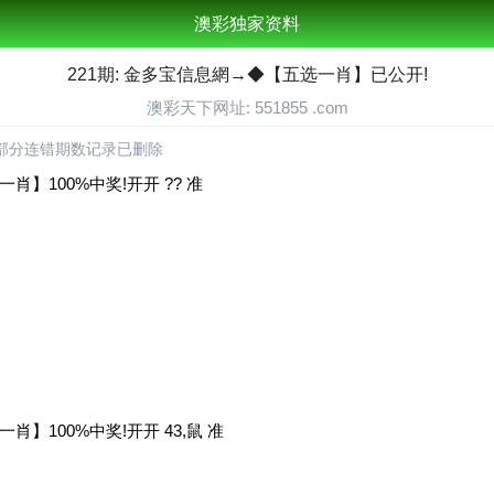
澳彩独家资料
221期: 金多宝信息網→◆【五选一肖】已公开!
澳彩天下网址: 551855 .com
部分连错期数记录已删除
肖】100%中奖!开开 ?? 准
】
肖】100%中奖!开开 43,鼠 准
】