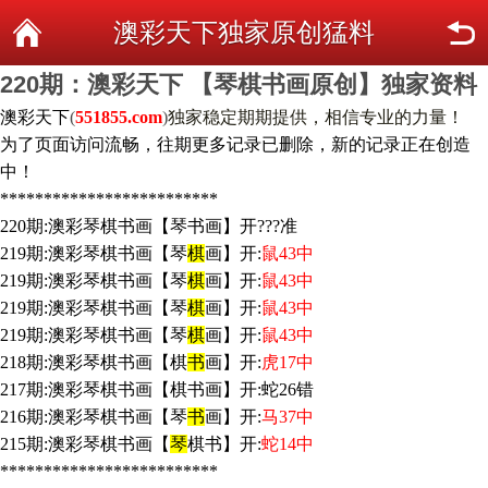
澳彩天下独家原创猛料
220期：澳彩天下 【琴棋书画原创】独家资料
澳彩天下
(
551855.com
)
独家稳定期期提供，相信专业的力量！
为了页面访问流畅，往期更多记录已删除，新的记录正在创造
中！
*************************
220期:澳彩琴棋书画【琴书画】开???准
219期:澳彩琴棋书画【琴
棋
画】开:
鼠43中
219期:澳彩琴棋书画【琴
棋
画】开:
鼠43中
219期:澳彩琴棋书画【琴
棋
画】开:
鼠43中
219期:澳彩琴棋书画【琴
棋
画】开:
鼠43中
218期:澳彩琴棋书画【棋
书
画】开:
虎17中
217期:澳彩琴棋书画【棋书画】开:蛇26错
216期:澳彩琴棋书画【琴
书
画】开:
马37中
215期:澳彩琴棋书画【
琴
棋书】开:
蛇14中
*************************