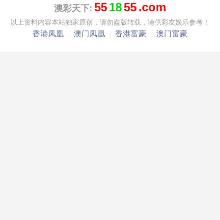
55
18
55
.com
澳彩天下:
以上资料内容本站独家原创，请勿盗版转载，谨供彩友娱乐参考！
香港凤凰
澳门凤凰
香港富豪
澳门富豪