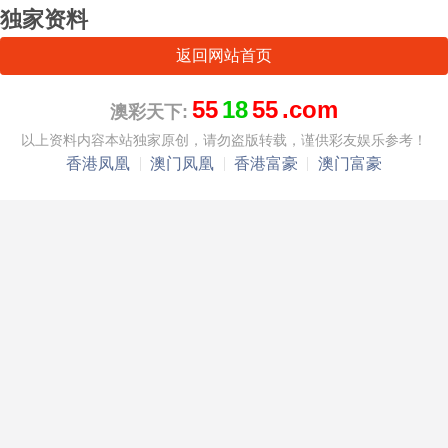
独家资料
返回网站首页
55
18
55
.com
澳彩天下:
以上资料内容本站独家原创，请勿盗版转载，谨供彩友娱乐参考！
香港凤凰
澳门凤凰
香港富豪
澳门富豪