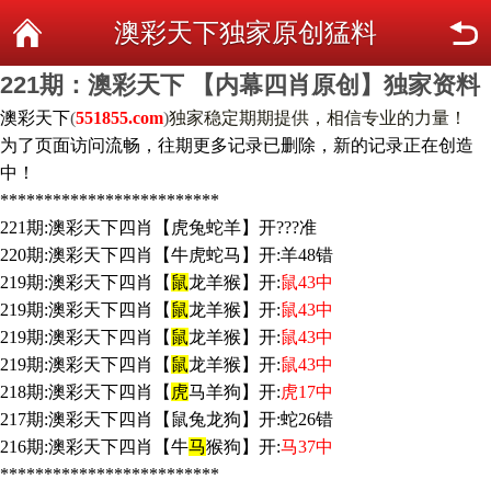
澳彩天下独家原创猛料
221期：澳彩天下 【内幕四肖原创】独家资料
澳彩天下
(
551855.com
)
独家稳定期期提供，相信专业的力量！
为了页面访问流畅，往期更多记录已删除，新的记录正在创造
中！
*************************
221期:澳彩天下四肖【虎兔蛇羊】开???准
220期:澳彩天下四肖【牛虎蛇马】开:羊48错
219期:澳彩天下四肖【
鼠
龙羊猴】开:
鼠43中
219期:澳彩天下四肖【
鼠
龙羊猴】开:
鼠43中
219期:澳彩天下四肖【
鼠
龙羊猴】开:
鼠43中
219期:澳彩天下四肖【
鼠
龙羊猴】开:
鼠43中
218期:澳彩天下四肖【
虎
马羊狗】开:
虎17中
217期:澳彩天下四肖【鼠兔龙狗】开:蛇26错
216期:澳彩天下四肖【牛
马
猴狗】开:
马37中
*************************