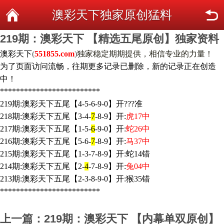
澳彩天下独家原创猛料
219期：澳彩天下 【精选五尾原创】独家资料
澳彩天下
(
551855.com
)
独家稳定期期提供，相信专业的力量！
为了页面访问流畅，往期更多记录已删除，新的记录正在创造
中！
*************************
219期:澳彩天下五尾【4-5-6-9-0】开???准
218期:澳彩天下五尾【3-4-
7
-8-9】开:
虎17中
217期:澳彩天下五尾【1-5-
6
-9-0】开:
蛇26中
216期:澳彩天下五尾【5-6-
7
-8-9】开:
马37中
215期:澳彩天下五尾【1-3-7-8-9】开:蛇14错
214期:澳彩天下五尾【2-
4
-7-8-9】开:
兔04中
213期:澳彩天下五尾【2-3-8-9-0】开:猴35错
*************************
上一篇：
219期：澳彩天下 【内幕单双原创】