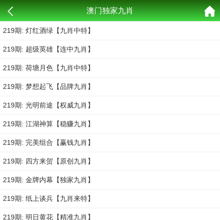
澳门独家九肖
219期: 灯红酒绿【九肖中特】
219期: 超级英雄【连中九肖】
219期: 荷塘月色【九肖中特】
219期: 梦想起飞【品牌九肖】
219期: 光明前途【权威九肖】
219期: 江湖神算【稳赚九肖】
219期: 完美组合【赢钱九肖】
219期: 四方来贺【原创九肖】
219期: 金牌内幕【独家九肖】
219期: 纸上谈兵【九肖来特】
219期: 明日黄花【精准九肖】