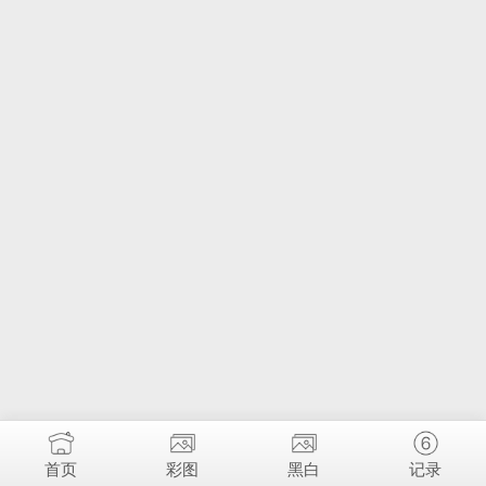
首页
彩图
黑白
记录