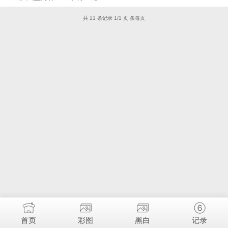
共 11 条记录 1/1 页 条每页
首页
彩图
黑白
记录