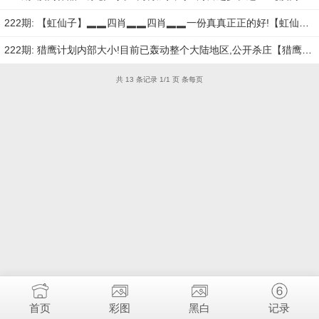
222期: 【虹仙子】▂▂四肖▂▂四肖▂▂一份真真正正的好!【虹仙子】
222期: 猎鹰计划内部大小!目前已轰动整个大陆地区,公开杀庄【猎鹰计划】
共 13 条记录 1/1 页 条每页
首页
彩图
黑白
记录