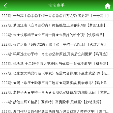
宝宝高手
222期: 一号高手㊣㊣㊣平特一肖㊣㊣㊣百万之!跟者必发!【一号高手】
222期: 梦回江南《⑥肖选①肖》终极挑战,上帝的礼物!【梦回江南】
222期: ☆★快乐精品★☆平特一肖★☆看好的给个顶!【快乐精品】
222期: 火红之夜『5肖选2肖』跟了必→平均十八以上! 【火红之夜】
222期: 码哥选㊣㊣平特一肖㊣㊣坚持原创,开奖后立刻更新【码哥选】
222期: 机头马 十二码特 特大英雄码 与你携手 到你不敢笑!【机头马】
222期: 亿家发㊣精品打造《单双》名震六合界,敢下赢家就是你!【亿家发】
222期: ★码上杀庄★独家平特二连肖★期期实战,机会难得!【码上杀庄】
222期: 老林子★★平特一肖★★长期稳定赚钱,实力期期见证!【老林子】
222期: 妙笔生辉℃精品〖五肖特〗富贵险求!跟就赢!【妙笔生辉】
222期: 澳门作品〓原创经典〓两肖加八码〓财富之梦在这里!【澳门作品】