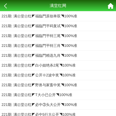
满堂红网
221期: 满㊣堂㊣红◤福臨門原创单双◥100%准
221期: 满㊣堂㊣红◤福臨門平码复试◥100%准
221期: 满㊣堂㊣红◤福臨門平特三尾◥100%准
221期: 满㊣堂㊣红◤福臨門平特三肖◥100%准
221期: 满㊣堂㊣红◤福臨門精选九肖◥100%准
221期: 满㊣堂㊣红◤白小姐绝杀2尾◥100%准
221期: 满㊣堂㊣红◤公开※2波中奖◥100%准
221期: 满㊣堂㊣红◤野兽与家畜中奖◥100%准
221期: 满㊣堂㊣红◤T大小已公开◥100%准
221期: 满㊣堂㊣红◤必中③头大公开◥100%准
221期: 满㊣堂㊣红◤必中5行大公开◥100%准