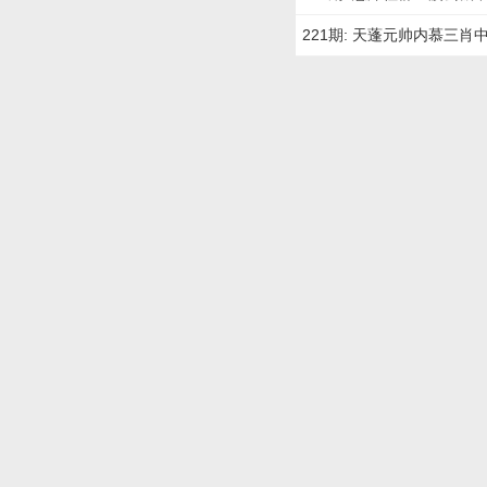
221期: 天蓬元帅内慕三肖