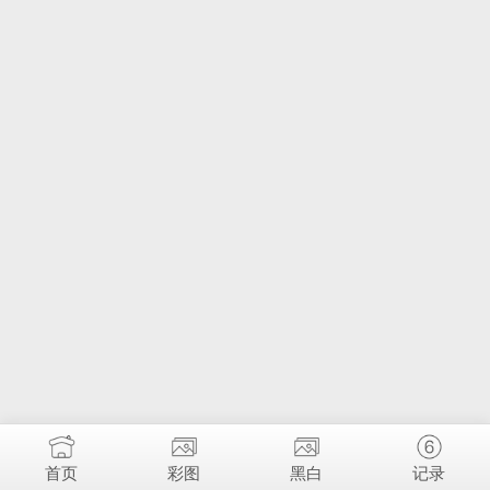
首页
彩图
黑白
记录