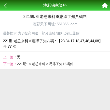
澳彩独家资料
221期: ※老总来料※惠泽了知八碼料
澳彩天下网址: 551855 .com
温馨提示:为了提高网速，部分连错期数记录已删除
221期 老总来料※惠泽了知八碼 : 【23,34,17,18,47,48,44,08】
开 ?? 准
上一篇：
无
下一篇：
221期: ※老总来料※易得了知16碼仲