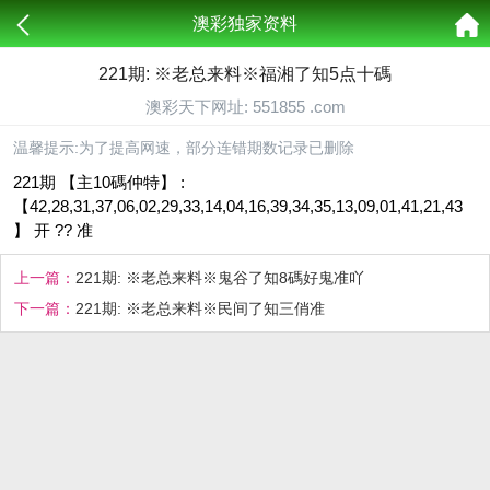
澳彩独家资料
221期: ※老总来料※福湘了知5点十碼
澳彩天下网址: 551855 .com
温馨提示:为了提高网速，部分连错期数记录已删除
221期 【主10碼仲特】 :
【42,28,31,37,06,02,29,33,14,04,16,39,34,35,13,09,01,41,21,43
】 开 ?? 准
上一篇：
221期: ※老总来料※鬼谷了知8碼好鬼准吖
下一篇：
221期: ※老总来料※民间了知三俏准