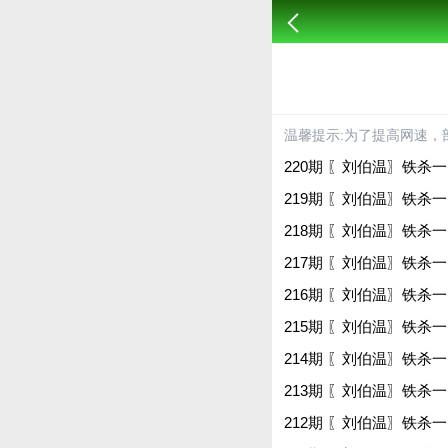
温馨提示:为了提高网速，
220期 〖刘伯温〗铁杀一肖
219期 〖刘伯温〗铁杀一肖
218期 〖刘伯温〗铁杀一肖
217期 〖刘伯温〗铁杀一肖
216期 〖刘伯温〗铁杀一肖
215期 〖刘伯温〗铁杀一肖
214期 〖刘伯温〗铁杀一肖
213期 〖刘伯温〗铁杀一肖
212期 〖刘伯温〗铁杀一肖