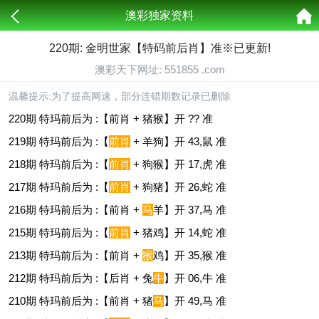
澳彩独家资料
220期: 金明世家【特码前后肖】准※已更新!
澳彩天下网址: 551855 .com
温馨提示:为了提高网速，部分连错期数记录已删除
220期 特玛前后为 :【前肖 + 猪猴】开 ?? 准
219期 特玛前后为 :【
前肖
+ 羊狗】开 43,鼠 准
218期 特玛前后为 :【
前肖
+ 狗猴】开 17,虎 准
217期 特玛前后为 :【
前肖
+ 狗猪】开 26,蛇 准
216期 特玛前后为 :【前肖 +
马
羊】开 37,马 准
215期 特玛前后为 :【
前肖
+ 猪鸡】开 14,蛇 准
213期 特玛前后为 :【前肖 +
猴
鸡】开 35,猴 准
212期 特玛前后为 :【后肖 + 兔
牛
】开 06,牛 准
210期 特玛前后为 :【前肖 + 猪
马
】开 49,马 准