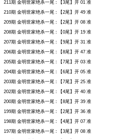
211期 金明世家绝杀一尾 : 【3尾】开 01 准
210期 金明世家绝杀一尾 : 【2尾】开 49 准
209期 金明世家绝杀一尾 : 【2尾】开 08 准
208期 金明世家绝杀一尾 : 【0尾】开 19 准
207期 金明世家绝杀一尾 : 【9尾】开 31 准
206期 金明世家绝杀一尾 : 【8尾】开 47 准
205期 金明世家绝杀一尾 : 【7尾】开 03 准
204期 金明世家绝杀一尾 : 【6尾】开 05 准
203期 金明世家绝杀一尾 : 【7尾】开 25 准
202期 金明世家绝杀一尾 : 【4尾】开 40 准
200期 金明世家绝杀一尾 : 【8尾】开 39 准
199期 金明世家绝杀一尾 : 【2尾】开 36 准
198期 金明世家绝杀一尾 : 【4尾】开 07 准
197期 金明世家绝杀一尾 : 【3尾】开 08 准