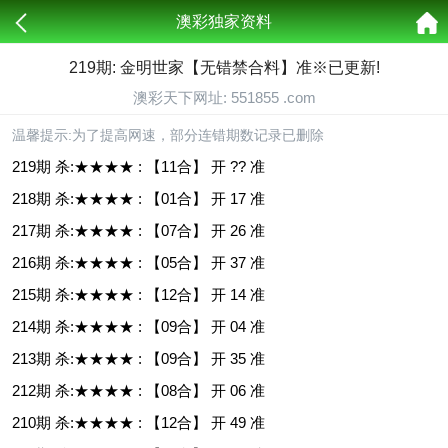
澳彩独家资料
219期: 金明世家【无错禁合料】准※已更新!
澳彩天下网址: 551855 .com
温馨提示:为了提高网速，部分连错期数记录已删除
219期 杀:★★★★ : 【11合】 开 ?? 准
218期 杀:★★★★ : 【01合】 开 17 准
217期 杀:★★★★ : 【07合】 开 26 准
216期 杀:★★★★ : 【05合】 开 37 准
215期 杀:★★★★ : 【12合】 开 14 准
214期 杀:★★★★ : 【09合】 开 04 准
213期 杀:★★★★ : 【09合】 开 35 准
212期 杀:★★★★ : 【08合】 开 06 准
210期 杀:★★★★ : 【12合】 开 49 准