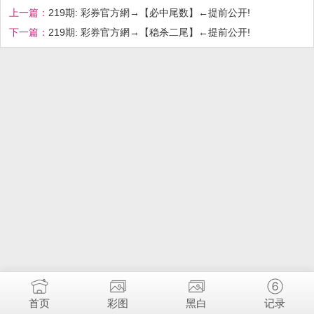
上一篇：
219期: 彩券官方網→【必中尾数】←提前公开!
下一篇：
219期: 彩券官方網→【稳杀二尾】←提前公开!
首页
彩图
黑白
记录