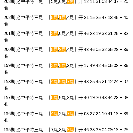
203期 必中平特三尾 : 【9尾,6尾,
7尾
】开 12 11 31 03 44 37 + 25
准
202期 必中平特三尾 : 【
5尾
,
1尾
,4尾】开 21 15 25 47 13 45 + 40
准
201期 必中平特三尾 : 【
2尾
,0尾,4尾】开 46 28 19 38 31 25 + 32
准
200期 必中平特三尾 : 【
5尾
,
9尾
,4尾】开 43 46 05 32 35 29 + 39
准
199期 必中平特三尾 : 【
2尾
,
5尾
,3尾】开 17 49 42 45 05 38 + 36
准
198期 必中平特三尾 : 【
4尾
,
5尾
,
7尾
】开 48 35 45 21 12 24 + 07
准
197期 必中平特三尾 : 【
0尾
,5尾,3尾】开 40 19 30 48 44 28 + 08
准
196期 必中平特三尾 : 【
4尾
,2尾,
7尾
】开 03 37 24 10 41 19 + 39
准
195期 必中平特三尾 : 【7尾,8尾,
9尾
】开 46 23 39 04 09 19 + 25