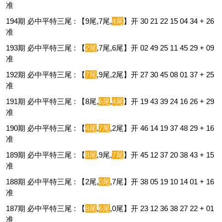
准
194期 必中平特三尾 : 【9尾,7尾,
4尾
】开 30 21 22 15 04 34 + 26
准
193期 必中平特三尾 : 【
2尾
,7尾,6尾】开 02 49 25 11 45 29 + 09
准
192期 必中平特三尾 : 【
7尾
,9尾,2尾】开 27 30 45 08 01 37 + 25
准
191期 必中平特三尾 : 【8尾,
6尾
,
4尾
】开 19 43 39 24 16 26 + 29
准
190期 必中平特三尾 : 【
4尾
,
7尾
,2尾】开 46 14 19 37 48 29 + 16
准
189期 必中平特三尾 : 【
8尾
,9尾,
7尾
】开 45 12 37 20 38 43 + 15
准
188期 必中平特三尾 : 【2尾,
0尾
,7尾】开 38 05 19 10 14 01 + 16
准
187期 必中平特三尾 : 【
8尾
,
6尾
,0尾】开 23 12 36 38 27 22 + 01
准