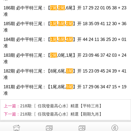
186期 必中平特三尾 : 【
7尾
,
2尾
,6尾】开 17 29 22 01 05 38 + 23
准
185期 必中平特三尾 : 【
1尾
,
5尾
,
2尾
】开 18 35 09 41 12 30 + 36
准
184期 必中平特三尾 : 【
1尾
,
6尾
,
4尾
】开 44 24 11 36 25 20 + 01
准
183期 必中平特三尾 : 【
2尾
,0尾,1尾】开 23 09 46 37 42 03 + 24
准
182期 必中平特三尾 : 【8尾,6尾,
3尾
】开 15 23 09 45 24 39 + 41
准
181期 必中平特三尾 : 【1尾,8尾,
9尾
】开 17 29 06 34 47 15 + 19
准
上一篇：
218期: 〖任我發最高心水〗精選【平特三肖】
下一篇：
218期: 〖任我發最高心水〗精選【期期九肖】