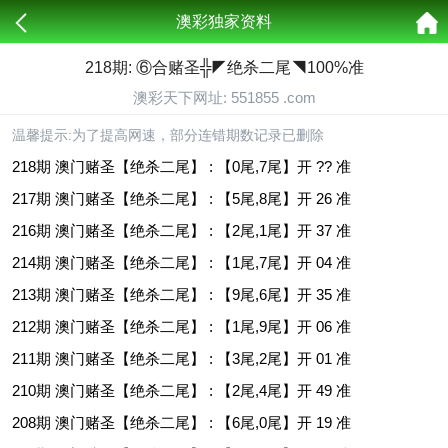
澳彩独家资料
218期: ⑥合赌圣╬◤绝杀二尾◥100%准
澳彩天下网址: 551855 .com
温馨提示:为了提高网速，部分连错期数记录已删除
218期 澳门赌圣【绝杀二尾】 : 【0尾,7尾】开 ?? 准
217期 澳门赌圣【绝杀二尾】 : 【5尾,8尾】开 26 准
216期 澳门赌圣【绝杀二尾】 : 【2尾,1尾】开 37 准
214期 澳门赌圣【绝杀二尾】 : 【1尾,7尾】开 04 准
213期 澳门赌圣【绝杀二尾】 : 【9尾,6尾】开 35 准
212期 澳门赌圣【绝杀二尾】 : 【1尾,9尾】开 06 准
211期 澳门赌圣【绝杀二尾】 : 【3尾,2尾】开 01 准
210期 澳门赌圣【绝杀二尾】 : 【2尾,4尾】开 49 准
208期 澳门赌圣【绝杀二尾】 : 【6尾,0尾】开 19 准