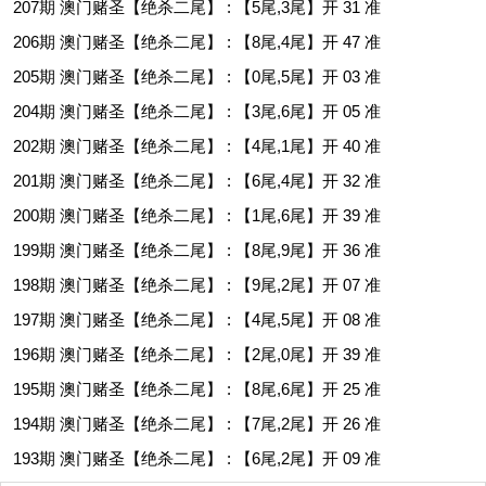
207期 澳门赌圣【绝杀二尾】 : 【5尾,3尾】开 31 准
206期 澳门赌圣【绝杀二尾】 : 【8尾,4尾】开 47 准
205期 澳门赌圣【绝杀二尾】 : 【0尾,5尾】开 03 准
204期 澳门赌圣【绝杀二尾】 : 【3尾,6尾】开 05 准
202期 澳门赌圣【绝杀二尾】 : 【4尾,1尾】开 40 准
201期 澳门赌圣【绝杀二尾】 : 【6尾,4尾】开 32 准
200期 澳门赌圣【绝杀二尾】 : 【1尾,6尾】开 39 准
199期 澳门赌圣【绝杀二尾】 : 【8尾,9尾】开 36 准
198期 澳门赌圣【绝杀二尾】 : 【9尾,2尾】开 07 准
197期 澳门赌圣【绝杀二尾】 : 【4尾,5尾】开 08 准
196期 澳门赌圣【绝杀二尾】 : 【2尾,0尾】开 39 准
195期 澳门赌圣【绝杀二尾】 : 【8尾,6尾】开 25 准
194期 澳门赌圣【绝杀二尾】 : 【7尾,2尾】开 26 准
193期 澳门赌圣【绝杀二尾】 : 【6尾,2尾】开 09 准