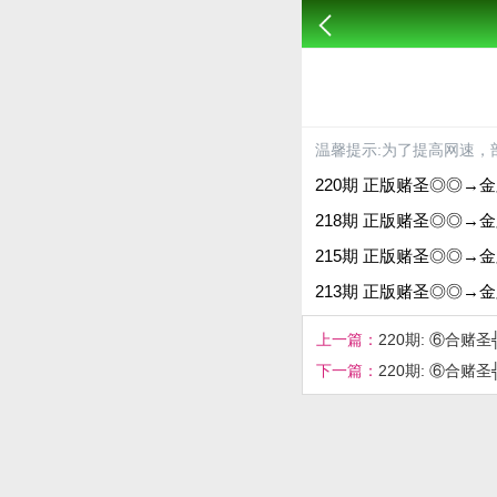
温馨提示:为了提高网速，
220期 正版赌圣◎◎→金
218期 正版赌圣◎◎→金
215期 正版赌圣◎◎→金
213期 正版赌圣◎◎→金
上一篇：
220期: ⑥合赌
下一篇：
220期: ⑥合赌