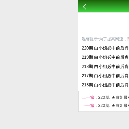
温馨提示:为了提高网速，
220期 白小姐必中前后肖 
219期 白小姐必中前后肖 
218期 白小姐必中前后肖 
217期 白小姐必中前后肖 
215期 白小姐必中前后肖 
上一篇：
220期: ★白
下一篇：
220期: ★白