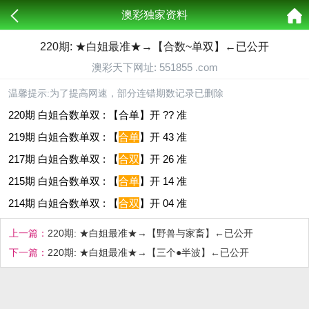
澳彩独家资料
220期: ★白姐最准★→【合数~单双】←已公开
澳彩天下网址: 551855 .com
温馨提示:为了提高网速，部分连错期数记录已删除
220期 白姐合数单双 : 【合单】开 ?? 准
219期 白姐合数单双 : 【
合单
】开 43 准
217期 白姐合数单双 : 【
合双
】开 26 准
215期 白姐合数单双 : 【
合单
】开 14 准
214期 白姐合数单双 : 【
合双
】开 04 准
上一篇：
220期: ★白姐最准★→【野兽与家畜】←已公开
下一篇：
220期: ★白姐最准★→【三个●半波】←已公开