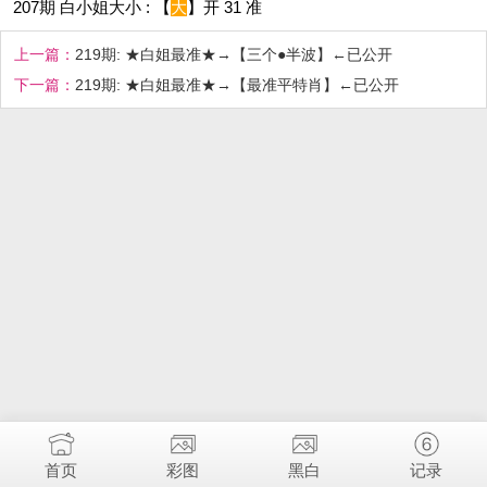
207期 白小姐大小 : 【
大
】开 31 准
上一篇：
219期: ★白姐最准★→【三个●半波】←已公开
下一篇：
219期: ★白姐最准★→【最准平特肖】←已公开
首页
彩图
黑白
记录