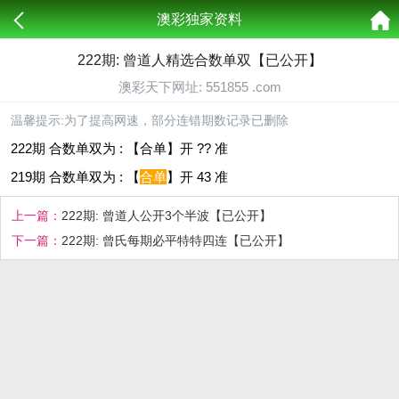
澳彩独家资料
222期: 曾道人精选合数单双【已公开】
澳彩天下网址: 551855 .com
温馨提示:为了提高网速，部分连错期数记录已删除
222期 合数单双为 : 【合单】开 ?? 准
219期 合数单双为 : 【
合单
】开 43 准
上一篇：
222期: 曾道人公开3个半波【已公开】
下一篇：
222期: 曾氏每期必平特特四连【已公开】