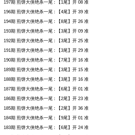
197期 煎饼大侠绝杀一尾 : 【1尾】开 08 准
196期 煎饼大侠绝杀一尾 : 【4尾】开 39 准
194期 煎饼大侠绝杀一尾 : 【8尾】开 26 准
193期 煎饼大侠绝杀一尾 : 【3尾】开 09 准
192期 煎饼大侠绝杀一尾 : 【3尾】开 25 准
191期 煎饼大侠绝杀一尾 : 【3尾】开 29 准
190期 煎饼大侠绝杀一尾 : 【7尾】开 16 准
189期 煎饼大侠绝杀一尾 : 【3尾】开 15 准
188期 煎饼大侠绝杀一尾 : 【3尾】开 16 准
187期 煎饼大侠绝杀一尾 : 【6尾】开 01 准
186期 煎饼大侠绝杀一尾 : 【2尾】开 23 准
185期 煎饼大侠绝杀一尾 : 【2尾】开 36 准
184期 煎饼大侠绝杀一尾 : 【9尾】开 01 准
183期 煎饼大侠绝杀一尾 : 【6尾】开 24 准