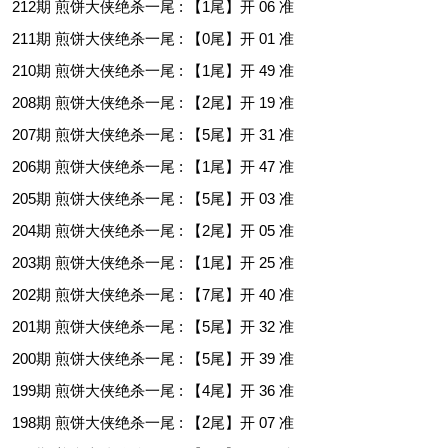
212期 煎饼大侠绝杀一尾 : 【1尾】开 06 准
211期 煎饼大侠绝杀一尾 : 【0尾】开 01 准
210期 煎饼大侠绝杀一尾 : 【1尾】开 49 准
208期 煎饼大侠绝杀一尾 : 【2尾】开 19 准
207期 煎饼大侠绝杀一尾 : 【5尾】开 31 准
206期 煎饼大侠绝杀一尾 : 【1尾】开 47 准
205期 煎饼大侠绝杀一尾 : 【5尾】开 03 准
204期 煎饼大侠绝杀一尾 : 【2尾】开 05 准
203期 煎饼大侠绝杀一尾 : 【1尾】开 25 准
202期 煎饼大侠绝杀一尾 : 【7尾】开 40 准
201期 煎饼大侠绝杀一尾 : 【5尾】开 32 准
200期 煎饼大侠绝杀一尾 : 【5尾】开 39 准
199期 煎饼大侠绝杀一尾 : 【4尾】开 36 准
198期 煎饼大侠绝杀一尾 : 【2尾】开 07 准