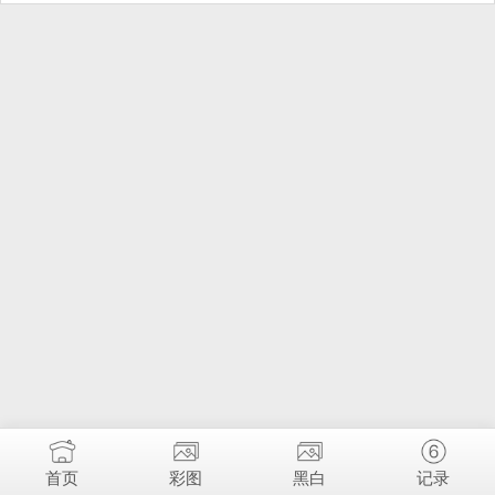
首页
彩图
黑白
记录