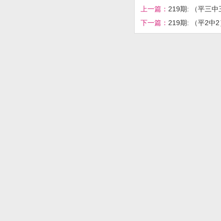
上一篇：
219期: （平三
下一篇：
219期: （平2