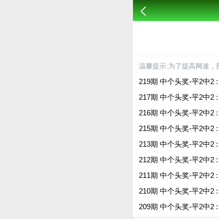
温馨提示:为了提高网速，
219期 中个头奖-平2中2 : 【0
217期 中个头奖-平2中2 : 
216期 中个头奖-平2中2 :
215期 中个头奖-平2中2 :
213期 中个头奖-平2中2 : 
212期 中个头奖-平2中2 :
211期 中个头奖-平2中2 : 【2
210期 中个头奖-平2中2 :
209期 中个头奖-平2中2 :