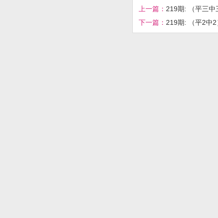
上一篇：
219期: （平三
下一篇：
219期: （平2