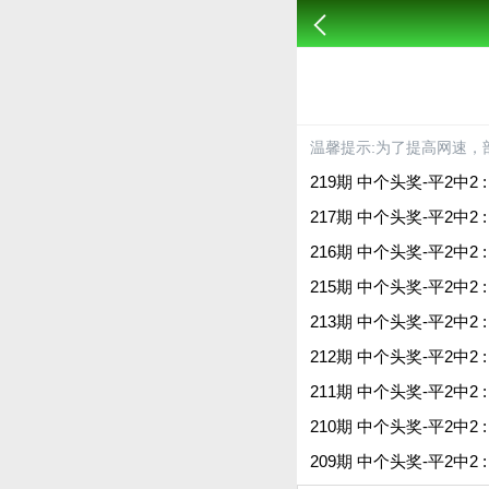
温馨提示:为了提高网速，
219期 中个头奖-平2中2 : 【0
217期 中个头奖-平2中2 : 
216期 中个头奖-平2中2 :
215期 中个头奖-平2中2 :
213期 中个头奖-平2中2 : 
212期 中个头奖-平2中2 :
211期 中个头奖-平2中2 : 【2
210期 中个头奖-平2中2 :
209期 中个头奖-平2中2 :