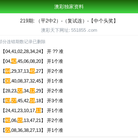
澳彩独家资料
219期: （平2中2）-（复试连）-【中个头奖】
澳彩天下网址: 551855 .com
部分连错期数记录已删除
4,41,02,28,34,24】 开 ?? 准
【04,
42
,45,06,08,20】 开1个准
 【
44
,29,37,13,
45
,27】 开2个准
 【
30
,40,08,37,32,45】 开1个准
【28,23,
22
,34,
12
,29】 开2个准
 【
43
,
27
,45,42,
16
,18】 开3个准
4,41,23,10,17,
13
】 开1个准
 【
40
,06,
15
,13,47,21】 开2个准
 【
22
,08,36,38,27,13】 开1个准