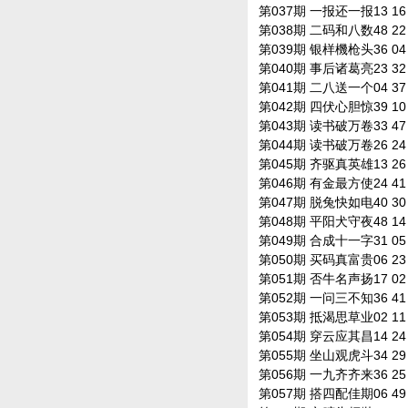
第037期 一报还一报13 16
第038期 二码和八数48 22
第039期 银样機枪头36 04
第040期 事后诸葛亮23 32
第041期 二八送一个04 37
第042期 四伏心胆惊39 10
第043期 读书破万卷33 47
第044期 读书破万卷26 24
第045期 齐驱真英雄13 26
第046期 有金最方使24 41
第047期 脱兔快如电40 30
第048期 平阳犬守夜48 14
第049期 合成十一字31 05
第050期 买码真富贵06 23
第051期 否牛名声扬17 02
第052期 一问三不知36 41
第053期 抵渴思草业02 11
第054期 穿云应其昌14 24
第055期 坐山观虎斗34 29
第056期 一九齐齐来36 25
第057期 搭四配佳期06 49