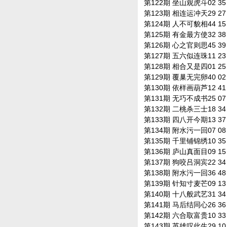
第122期 坐山观虎斗02 35
第123期 相连运冲天29 27
第124期 人不可貌相44 15
第125期 有金最方使32 38
第126期 心之官则思45 39
第127期 五六似连珠11 23
第128期 相合又是四01 25
第129期 覆巢无完卵40 02
第130期 依样画葫芦12 41
第131期 无巧不成书25 07
第132期 二桃杀三士18 34
第133期 四八开今期13 37
第134期 附水污一回07 08
第135期 千里铺锦绣10 35
第136期 庐山真面目09 15
第137期 狗咬吕洞宾22 34
第138期 附水污一回36 48
第139期 针知寸麦芒09 13
第140期 十八般武艺31 34
第141期 马后结同心26 36
第142期 六合取富贵10 33
第143期 英雄叹此生29 10