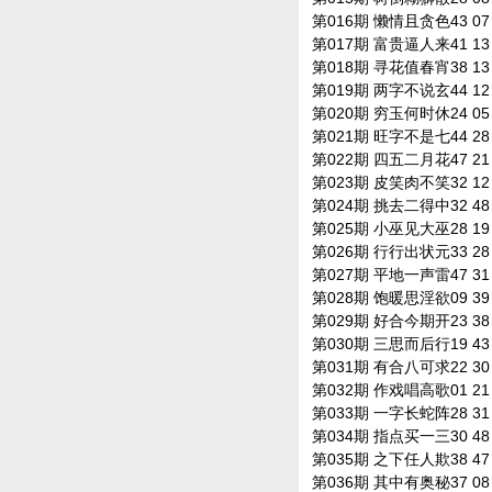
第016期 懒情且贪色43 07
第017期 富贵逼人来41 13
第018期 寻花值春宵38 13
第019期 两字不说玄44 12
第020期 穷玉何时休24 05
第021期 旺字不是七44 28
第022期 四五二月花47 21
第023期 皮笑肉不笑32 12
第024期 挑去二得中32 48
第025期 小巫见大巫28 19
第026期 行行出状元33 28
第027期 平地一声雷47 31
第028期 饱暖思淫欲09 39
第029期 好合今期开23 38
第030期 三思而后行19 43
第031期 有合八可求22 30
第032期 作戏唱高歌01 21
第033期 一字长蛇阵28 31
第034期 指点买一三30 48
第035期 之下任人欺38 47
第036期 其中有奥秘37 08