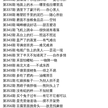
第336期 地面上的水-----哪里低往哪里流
第337期 酒里下了蒙汗药-----存心害人
第338期 雕塑匠手里的泥巴-----随心所欲
第339期 磨面不放粮食品店-----空转
第340期 喝蜂糖说好话-----甜言蜜语
第341期 飞机上跳伞-----很快就有着落
第342期 高台上的灯-----照远不照近
第343期 盖严了的蒸笼-----有气难出
第344期 哥俩坐班房-----难兄难弟
第345期 电视广告上的美人-----昙花一现
第346期 哭了半天不知谁死了-----自作多情
第347期 禾苗怕蝼蛄----- 一物降一物
第348期 南北大道-----不成东西
第349期 干塘里摸鲤鱼-----得之不易
第350期 多吃了肥肉-----油嘴滑舌
第351期 红娘挨板子-----为别人担不是
第352期 黑瞎子骑脖领-----熊到头上了
第353期 没有砣的秤-----不知轻重
第354期 买个兔子过年-----有它不它都可以
第355期 蛋壳里做道场-----摆不开架势
第356期 豆腐里面挑骨头-----故意找麻烦