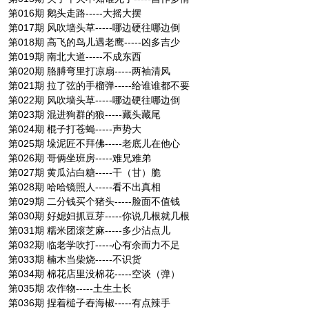
第016期 鹅头走路-----大摇大摆
第017期 风吹墙头草-----哪边硬往哪边倒
第018期 高飞的鸟儿遇老鹰-----凶多吉少
第019期 南北大道-----不成东西
第020期 胳膊弯里打凉扇-----两袖清风
第021期 拉了弦的手榴弹-----给谁谁都不要
第022期 风吹墙头草-----哪边硬往哪边倒
第023期 混进狗群的狼-----藏头藏尾
第024期 棍子打苍蝇-----声势大
第025期 垛泥匠不拜佛-----老底儿在他心
第026期 哥俩坐班房-----难兄难弟
第027期 黄瓜沾白糖-----干（甘）脆
第028期 哈哈镜照人-----看不出真相
第029期 二分钱买个猪头-----脸面不值钱
第030期 好媳妇抓豆芽-----你说几根就几根
第031期 糯米团滚芝麻-----多少沾点儿
第032期 临老学吹打-----心有余而力不足
第033期 楠木当柴烧-----不识货
第034期 棉花店里没棉花-----空谈（弹）
第035期 农作物-----土生土长
第036期 捏着槌子舂海椒-----有点辣手