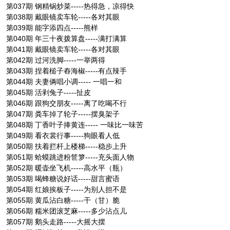
第037期 钢精锅炒菜-----热得急，凉得快
第038期 戴眼镜卖车轮-----各对其眼
第039期 能字添四点-----熊样
第040期 年三十夜拨算盘-----满打满算
第041期 戴眼镜卖车轮-----各对其眼
第042期 过河洗脚-----一举两得
第043期 捏着槌子舂海椒-----有点辣手
第044期 夫妻俩唱小调----- 一唱一和
第045期 活剥兔子-----扯皮
第046期 跟狗交朋友-----离了吃喝不行
第047期 粪车掉了轮子-----摆臭架子
第048期 丁香叶子捧黄连----- 一味比一味苦
第049期 看衣裳行事-----狗眼看人低
第050期 扶着拦杆上楼梯-----稳步上升
第051期 蛤蟆跳进粉笸箩-----充头面人物
第052期 暖壶坐飞机-----高水平（瓶）
第053期 喝蜂糖说好话-----甜言蜜语
第054期 红娘挨板子-----为别人担不是
第055期 黄瓜沾白糖-----干（甘）脆
第056期 糯米团滚芝麻-----多少沾点儿
第057期 鹅头走路-----大摇大摆