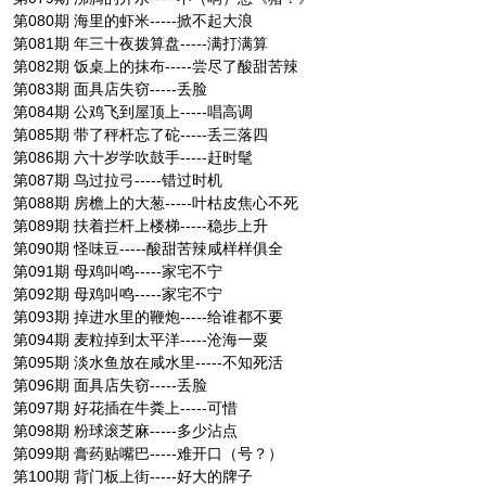
第080期 海里的虾米-----掀不起大浪
第081期 年三十夜拨算盘-----满打满算
第082期 饭桌上的抹布-----尝尽了酸甜苦辣
第083期 面具店失窃-----丢脸
第084期 公鸡飞到屋顶上-----唱高调
第085期 带了秤杆忘了砣-----丢三落四
第086期 六十岁学吹鼓手-----赶时髦
第087期 鸟过拉弓-----错过时机
第088期 房檐上的大葱-----叶枯皮焦心不死
第089期 扶着拦杆上楼梯-----稳步上升
第090期 怪味豆-----酸甜苦辣咸样样俱全
第091期 母鸡叫鸣-----家宅不宁
第092期 母鸡叫鸣-----家宅不宁
第093期 掉进水里的鞭炮-----给谁都不要
第094期 麦粒掉到太平洋-----沧海一粟
第095期 淡水鱼放在咸水里-----不知死活
第096期 面具店失窃-----丢脸
第097期 好花插在牛粪上-----可惜
第098期 粉球滚芝麻-----多少沾点
第099期 膏药贴嘴巴-----难开口（号？）
第100期 背门板上街-----好大的牌子