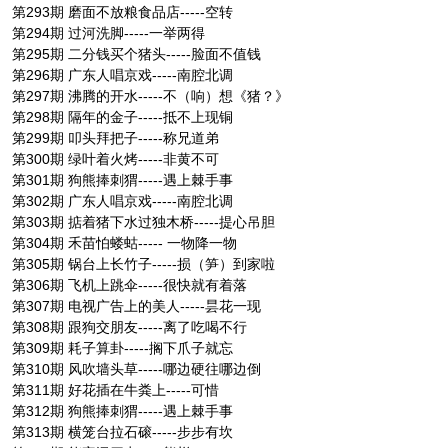
第293期 磨面不放粮食品店-----空转
第294期 过河洗脚-----一举两得
第295期 二分钱买个猪头-----脸面不值钱
第296期 广东人唱京戏-----南腔北调
第297期 沸腾的开水-----不（响）想《猪？》
第298期 隔年的金子-----抵不上现铜
第299期 叩头拜把子-----称兄道弟
第300期 绿叶着火烤-----非黄不可
第301期 狗熊捧刺猬-----遇上棘手事
第302期 广东人唱京戏-----南腔北调
第303期 掂着猪下水过独木桥-----提心吊胆
第304期 禾苗怕蝼蛄----- 一物降一物
第305期 锅台上长竹子-----损（笋）到家啦
第306期 飞机上跳伞-----很快就有着落
第307期 电视广告上的美人-----昙花一现
第308期 跟狗交朋友-----离了吃喝不行
第309期 耗子算卦-----搁下爪子就忘
第310期 风吹墙头草-----哪边硬往哪边倒
第311期 好花插在牛粪上-----可惜
第312期 狗熊捧刺猬-----遇上棘手事
第313期 横笼台拉石磙-----步步有坎