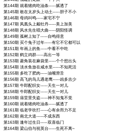
第144期 就着猪肉吃油条-----腻透了
第145期 敢在太岁头上动土-----胆子不小
第146期 母鸡叫鸣-----家宅不宁
第147期 凤凰头上戴牡丹-----美上加美
第148期 风水先生唱大曲-----阴阳怪调
第149期 孤树上知了-----自鸣得意
第150期 买个兔子过年-----有它不它都可以
第151期 年画上的鱼-----中看不中吃
第152期 鹤立鸡群-----高出一等
第153期 菱角装在麻袋里-----个个想出头
第154期 淡水鱼放在咸水里-----不知死活
第155期 多吃了肥肉-----油嘴滑舌
第156期 高飞的鸟儿遇老鹰-----凶多吉少
第157期 牛郎配织女-----天生一对儿
第158期 牛郎配织女-----天生一对儿
第159期 庙堂里失盗-----神不知鬼不觉
第160期 就着猪肉吃油条-----腻透了
第161期 临老学吹打-----心有余而力不足
第162期 南北大道-----不成东西
第163期 逢年过生日-----双喜临门
第164期 梁山伯与祝英台-----生死不离~