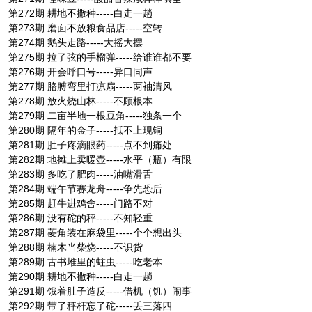
第272期 耕地不撒种-----白走一趟
第273期 磨面不放粮食品店-----空转
第274期 鹅头走路-----大摇大摆
第275期 拉了弦的手榴弹-----给谁谁都不要
第276期 开会呼口号-----异口同声
第277期 胳膊弯里打凉扇-----两袖清风
第278期 放火烧山林-----不顾根本
第279期 二亩半地一根豆角-----独条一个
第280期 隔年的金子-----抵不上现铜
第281期 肚子疼滴眼药-----点不到痛处
第282期 地摊上卖暖壶-----水平（瓶）有限
第283期 多吃了肥肉-----油嘴滑舌
第284期 端午节赛龙舟-----争先恐后
第285期 赶牛进鸡舍-----门路不对
第286期 没有砣的秤-----不知轻重
第287期 菱角装在麻袋里-----个个想出头
第288期 楠木当柴烧-----不识货
第289期 古书堆里的蛀虫-----吃老本
第290期 耕地不撒种-----白走一趟
第291期 饿着肚子造反-----借机（饥）闹事
第292期 带了秤杆忘了砣-----丢三落四