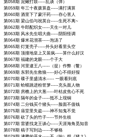
第058期 泥鳅打鼓-----乱谈（弹）
第059期 年三十夜拨算盘-----满打满算
第060期 酒里下了蒙汗药-----存心害人
第061期 梁山伯与祝英台-----生死不离~
第062期 牛郎配织女-----天生一对儿
第063期 风水先生唱大曲-----阴阳怪调
第064期 爆米花沏茶-----泡汤了
第065期 灯笼壳子-----外头好看里头空
第066期 顶撞地皇上又装疯-----算什么好汉
第067期 福建的龙眼-----个子大
第068期 河里逮王八-----（捉）作弊（鳖）
第069期 东郭先生救狼-----好心不得好报
第070期 碟子里盛清水----- 一眼看到底
第071期 蛤蟆跳进粉笸箩-----充头面人物
第072期 房檐上的大葱-----叶枯皮焦心不死
第073期 隔年的金子-----抵不上现铜
第074期 二分钱买个猪头-----脸面不值钱
第075期 庙堂里失盗-----神不知鬼不觉
第076期 砍了头的竹子-----节外生枝
第077期 雷婆找龙王谈心-----天涯海角觅知音
第078期 稿子写到边-----不够格
第079期 沸腾的开水-----不（响）想《猪？》