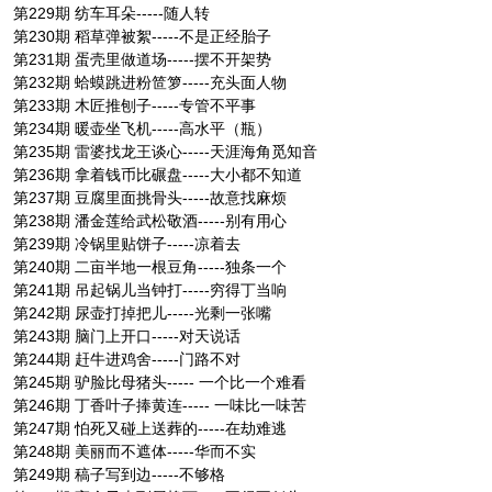
第229期 纺车耳朵-----随人转
第230期 稻草弹被絮-----不是正经胎子
第231期 蛋壳里做道场-----摆不开架势
第232期 蛤蟆跳进粉笸箩-----充头面人物
第233期 木匠推刨子-----专管不平事
第234期 暖壶坐飞机-----高水平（瓶）
第235期 雷婆找龙王谈心-----天涯海角觅知音
第236期 拿着钱币比碾盘-----大小都不知道
第237期 豆腐里面挑骨头-----故意找麻烦
第238期 潘金莲给武松敬酒-----别有用心
第239期 冷锅里贴饼子-----凉着去
第240期 二亩半地一根豆角-----独条一个
第241期 吊起锅儿当钟打-----穷得丁当响
第242期 尿壶打掉把儿-----光剩一张嘴
第243期 脑门上开口-----对天说话
第244期 赶牛进鸡舍-----门路不对
第245期 驴脸比母猪头----- 一个比一个难看
第246期 丁香叶子捧黄连----- 一味比一味苦
第247期 怕死又碰上送葬的-----在劫难逃
第248期 美丽而不遮体-----华而不实
第249期 稿子写到边-----不够格