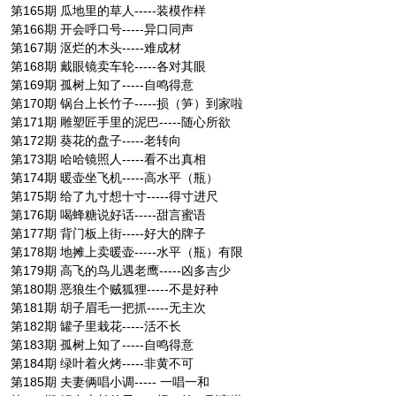
第165期 瓜地里的草人-----装模作样
第166期 开会呼口号-----异口同声
第167期 沤烂的木头-----难成材
第168期 戴眼镜卖车轮-----各对其眼
第169期 孤树上知了-----自鸣得意
第170期 锅台上长竹子-----损（笋）到家啦
第171期 雕塑匠手里的泥巴-----随心所欲
第172期 葵花的盘子-----老转向
第173期 哈哈镜照人-----看不出真相
第174期 暖壶坐飞机-----高水平（瓶）
第175期 给了九寸想十寸-----得寸进尺
第176期 喝蜂糖说好话-----甜言蜜语
第177期 背门板上街-----好大的牌子
第178期 地摊上卖暖壶-----水平（瓶）有限
第179期 高飞的鸟儿遇老鹰-----凶多吉少
第180期 恶狼生个贼狐狸-----不是好种
第181期 胡子眉毛一把抓-----无主次
第182期 罐子里栽花-----活不长
第183期 孤树上知了-----自鸣得意
第184期 绿叶着火烤-----非黄不可
第185期 夫妻俩唱小调----- 一唱一和