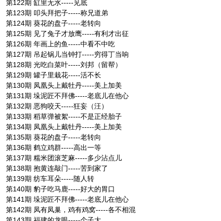
第122期 缸里无水-----见底
第123期 叩头拜把子-----称兄道弟
第124期 葵花的盘子-----老转向
第125期 见了兔子才放鹰-----有利才出征
第126期 年画上的鱼-----中看不中吃
第127期 吊起锅儿当钟打-----穷得丁当响
第128期 光吃白菜叶-----刘邦（留帮）
第129期 罐子里栽花-----活不长
第130期 凤凰头上戴牡丹-----美上加美
第131期 垛泥匠不拜佛-----老底儿在他心
第132期 恶狗咬天-----狂妄（汪）
第133期 稻草弹被絮-----不是正经胎子
第134期 凤凰头上戴牡丹-----美上加美
第135期 葵花的盘子-----老转向
第136期 鹤立鸡群-----高出一等
第137期 糯米团滚芝麻-----多少沾点儿
第138期 抱黄连敲门-----苦到家了
第139期 纺车耳朵-----随人转
第140期 豹子吃马鹿-----好大的胃口
第141期 垛泥匠不拜佛-----老底儿在他心
第142期 凤有凤巢，鸡有鸡窝-----各不相混
第143期 福建的龙眼-----个子大