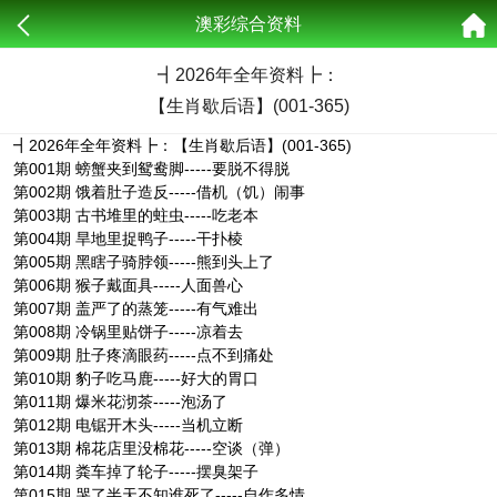
澳彩综合资料
┫
2026年全年资料┣：
【生肖歇后语】(001-365)
┫2026年全年资料┣：【生肖歇后语】(001-365)
第001期 螃蟹夹到鸳鸯脚-----要脱不得脱
第002期 饿着肚子造反-----借机（饥）闹事
第003期 古书堆里的蛀虫-----吃老本
第004期 旱地里捉鸭子-----干扑棱
第005期 黑瞎子骑脖领-----熊到头上了
第006期 猴子戴面具-----人面兽心
第007期 盖严了的蒸笼-----有气难出
第008期 冷锅里贴饼子-----凉着去
第009期 肚子疼滴眼药-----点不到痛处
第010期 豹子吃马鹿-----好大的胃口
第011期 爆米花沏茶-----泡汤了
第012期 电锯开木头-----当机立断
第013期 棉花店里没棉花-----空谈（弹）
第014期 粪车掉了轮子-----摆臭架子
第015期 哭了半天不知谁死了-----自作多情