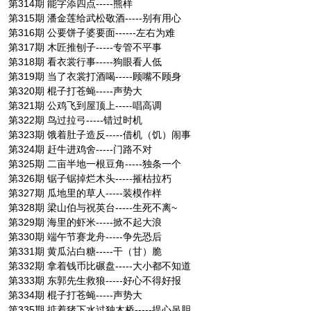
第314期 能字添四点-----熊样
第315期 潘金莲给武松敬酒-----别有用心
第316期 公要饼子婆要面------左右为难
第317期 木匠推刨子-----专管不平事
第318期 看衣裳行事-----狗眼看人低
第319期 当了衣裳打酒喝-----顾嘴不顾身
第320期 棍子打苍蝇-----声势大
第321期 公鸡飞到屋顶上-----唱高调
第322期 鸟过拉弓-----错过时机
第323期 饿着肚子造反-----借机（饥）闹事
第324期 赶牛进鸡舍-----门路不对
第325期 二亩半地一根豆角-----独条一个
第326期 锯子锯掉烂木头-----摧枯拉朽
第327期 瓜地里的草人-----装模作样
第328期 梁山伯与祝英台-----生死不离~
第329期 海里的虾米-----掀不起大浪
第330期 端午节赛龙舟-----争先恐后
第331期 黄瓜沾白糖-----干（甘）脆
第332期 拿着钱币比碾盘-----大小都不知道
第333期 东郭先生救狼-----好心不得好报
第334期 棍子打苍蝇-----声势大
第335期 掂着猪下水过独木桥-----提心吊胆