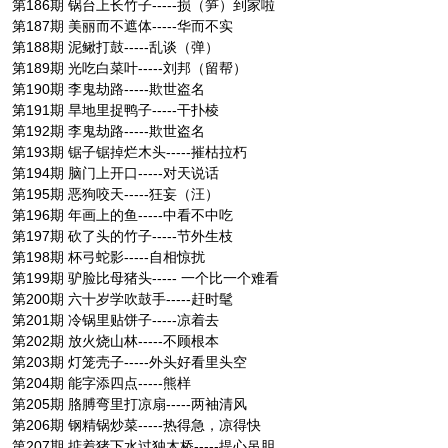
第186期 锅台上长竹子-----损（笋）到家啦
第187期 美丽而不遮体-----华而不实
第188期 泥鳅打鼓-----乱谈（弹）
第189期 光吃白菜叶-----刘邦（留帮）
第190期 李鬼劫路-----欺世盗名
第191期 旱地里捉鸭子-----干扑棱
第192期 李鬼劫路-----欺世盗名
第193期 锯子锯掉烂木头-----摧枯拉朽
第194期 脑门上开口-----对天说话
第195期 恶狗咬天-----狂妄（汪）
第196期 年画上的鱼-----中看不中吃
第197期 砍了头的竹子-----节外生枝
第198期 杯弓蛇影-----自相惊扰
第199期 驴脸比母猪头----- 一个比一个难看
第200期 六十岁学吹鼓手-----赶时髦
第201期 冷锅里贴饼子-----凉着去
第202期 放火烧山林-----不顾根本
第203期 灯笼壳子-----外头好看里头空
第204期 能字添四点-----熊样
第205期 胳膊弯里打凉扇-----两袖清风
第206期 钢精锅炒菜-----热得急，凉得快
第207期 掂着猪下水过独木桥-----提心吊胆