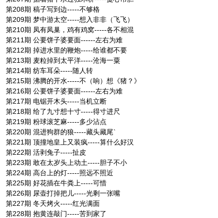
第208期 稿子写到边-----不够格
第209期 梦中游太空-----想入非非（飞飞）
第210期 凤有凤巢，鸡有鸡窝-----各不相混
第211期 公要饼子婆要面------左右为难
第212期 掉进水里的鞭炮-----给谁都不要
第213期 麦粒掉到太平洋-----沧海一粟
第214期 纺车耳朵-----随人转
第215期 沸腾的开水-----不（响）想《猪？》
第216期 公要饼子婆要面------左右为难
第217期 电锯开木头-----当机立断
第218期 给了九寸想十寸-----得寸进尺
第219期 粉球滚芝麻-----多少沾点
第220期 混进狗群的狼-----藏头藏尾`
第221期 顶撞地皇上又装疯-----算什么好汉
第222期 活剥兔子-----扯皮
第223期 敢在太岁头上动土-----胆子不小
第224期 高台上的灯-----照远不照近
第225期 好花插在牛粪上-----可惜
第226期 尿壶打掉把儿-----光剩一张嘴
第227期 冬天烤火-----红光满面
第228期 抱黄连敲门-----苦到家了