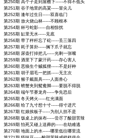
第250期 高个子走到屋檐下-----不得不低头
第251期 谷子地里的高粱-----冒尖儿
第252期 逢年过生日-----双喜临门
第253期 放火烧山林-----不顾根本
第254期 杯弓蛇影-----自相惊扰
第255期 缸里无水-----见底
第256期 带了秤杆忘了砣-----丢三落四
第257期 耗子算卦-----搁下爪子就忘
第258期 尿壶打掉把儿-----光剩一张嘴
第259期 酒里下了蒙汗药-----存心害人
第260期 恶狼生个贼狐狸-----不是好种
第261期 胡子眉毛一把抓-----无主次
第262期 猴子戴面具-----人面兽心
第263期 螃蟹夹到鸳鸯脚-----要脱不得脱
第264期 端午节赛龙舟-----争先恐后
第265期 冬天烤火-----红光满面
第266期 给了九寸想十寸-----得寸进尺
第267期 红娘挨板子-----为别人担不是
第268期 饭桌上的抹布-----尝尽了酸甜苦辣
第269期 怕死又碰上送葬的-----在劫难逃
第270期 地面上的水-----哪里低往哪里流
第271期 怪味豆-----酸甜苦辣咸样样俱全