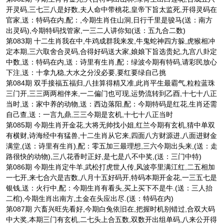
开灵码,三七三八是好数,夫人命中带桃花,皇帝下旨太监死,开得灵码在
官家,送：特码在内,配：,今期生肖住山洞,日行千里是骏马(送：南方
出灵码),今期特码找管家,一三二人讲你知(送：五九合二数)
第083期 十二生肖我在中,牛鸡成群我来发,牛鬼蛇神四方躲,虎猴相冲
定本期,三六取舍合灵码,合得好码送大家,娘娘下旨选贵妃,九宫八卦定
中数,送：特码在内,送：诗里有生肖,配：绿波今期有特码,请彩民放心
下注,送：十拿九稳,大水之分没必要,要红要绿自己挑
第084期 双手接福五福归,八挂算得精又准,此肖平生最霸气,粒粒蓝珠
三门开,三三两两相伴来,一二偏门也可现,运势流转到乙酉,十七十八正
当时,送：家中养的动物,送：西边落阳,配：今期特码是红花,生肖还需
自己查,送：一言九鼎,三三今期是玄机,十七十八正当时
第085期 今期生肖开金花,大将无帅找小姐,红兰今期有玄机,猜中单双
有横财,诗海经中有猛兽,十二生肖从它来,四面八方财源进,八面进财金
满堂,(送：诗里有生肖),配：零五加三最理想,三六今期出头来,(送：走
路很快的动物),三八花香时正好,是七是八不中奖,(送：三门中特)
第086期 今期生肖定牛羊,武松打虎世人传,风波亭里满江红,二五相加
一七开,来七合六是吉数,八月十五好码开,特码本期开金花,一三五七是
银钱,送：火行中,配：今期生肖有看头,买上买下不是牛.(送：三人抬
二棺),今期生肖出南方,土金在头应出尽.(送：特码在内)
第087期 六畜兴旺先看好,今期白兔依旧在,把握时机别错过,合双大码
中大奖,本期三门有玄机,二七头上合五数,双数开出组单码,八来公开得