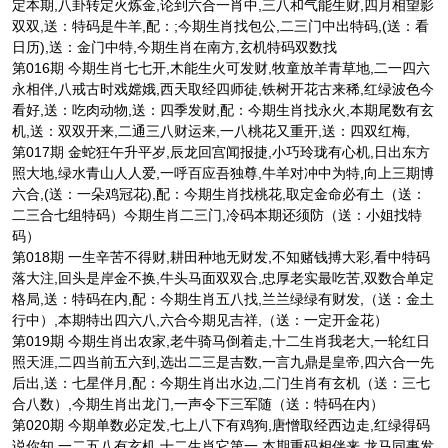
定本期,八卦转定火炼金,论到六合一肖中,三八和气能生财,四月相望影
双双,送：特码是牛羊,配：;今期生肖找包公,二三门中出特码,(送：看
日历),送：金门中特,今期生肖在南方,玄机特码双数找
第016期 今期生肖七七开,木能生火可发财,牧童放羊青草地,二一四六
永相伴,八戒古时戏嫦娥,西天取经四师徒,铁树开花古来稀,红绿波色今
看好,送：吃肉动物,送：四季发财,配：今期生肖找永火,本期尾数有玄
机,送：双双开来,二通三八财运来,一八桃花又重开,送：四双红梅,
第017期 金蛇狂午升平岁,辰龙回宫闻报捷,小巧玲珑有心机,日出东方
照大地,绿水青山人人爱,一呼百应吾独尊,牛羊对冲中为特,向上三期博
六合,(送：一朵鸡冠花),配：今期生肖找桃花,取定金命必有土（送：
二三合七组特码）今期生肖二三门,冷码本期还须防（送：小姐找特
码）
第018期 一生辛苦不得财,耕田种地无财发,不知赌钱搏大彩,看中特码
落大注,回头是岸金不换,牛头马面双双合,忠厚老实最吃苦,双数合单定
格局,送：特码在内,配：今期生肖五八找,兰兰绿绿有财发,（送：金土
行中）,本期特出四六八,六合今期见吉祥,（送：一定开金花）
第019期 今期生肖出农家,老牛骑马倒着走,十二生肖我老大,一轮红日
照天涯,二四当前五六到,选出二三是吉数,一言九鼎是皇帝,四六合一先
后出,送：七星伴月,配：今期生肖出水边,二门生肖有玄机（送：三七
合八数）,今期生肖出龙门,一声令下三军随（送：特码在内）
第020期 今期单数必定发,七上八下有鸡狗,唐憎取经西边走,红绿得码
说你知,一二五八有玄机,十二生肖它第一,本期重码相伴来,龙马同事发