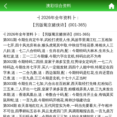
澳彩综合资料
┫
2026年全年资料┣：
【另版葡京赌侠诗】(001-365)
┫2026年全年资料┣：【另版葡京赌侠诗】(001-365)
第001期 今期生肖定牛羊,武松打虎世人传,风波亭里满江红,二五相加
一七开,四十风光庆有余,猴头虎尾其中取,中秋佳节桂花香,将相夫人三
八妇,送：七二八合特码,送：生肖在内,配：今期特码大林木,生肖头上
有红波,送：三一二三今期爆,今期六字出玄机,特码出此不为奇
第002期 今期特码二四排,皇家子弟多宝贵,红男绿女定码开,一七二六
特码边,今期生肖七字开,买八一定能发财,四四个人能中特,特尾定在四
字来,送：一二合九数,送：西边落阳,配：今期特码是红花,生肖还需自
己查,送：一言九鼎,三三今期是玄机,十七十八正当时
第003期 今期生肖二七加,六合出在百姓家,西天取经打先锋,红粉知己
三五来,二人开出一七跟,皇家子弟多富贵,粉蝶戏弄美人钗,三九来发出
本期,送：香港凤凰台,送：奇数合十码,配：今期生肖开土金,有钱莫买
鼠和蛇,送：一言九鼎,今期特码开桃花,将帅沙场建功业
第004期 欢天喜地红红火,五代同堂实为奇,一码当先要看大,子午相冲
不可信,四季耕耘五谷丰,风云龙虎四门开,风调雨顺报吉昌,一言九鼎万
民欢,送：五行旺金,配：今期生肖三三加,人怕出名猪怕壮,(,送：一三