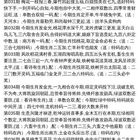
第031期 梅花一枝报三春,爆竹四起接五福,白姐指美在七九,选好特码
快下手,一到开码心自知,今期包你中大奖,一二相伴双数出,四季常青财
运旺,送：单数合双组一码,配：今期生肖定开单,牛羊猪兔中奖,（送：
天河水）,今期生肖最勒劳,和尚敲钟三更起,送：挂羊头卖狗肉
第032期 今期生肖发金光,桃花潭水深千尺,龙吟虎啸三更发,蓝天白云
鸟儿飞,三六取舍合灵码,合得好码送大家,娘娘下旨选贵妃,九宫八卦定
中数,送：南方有一码,配：今期生肖找桃花,取定金命必有土（送：二
三合七组特码）,今期生肖二五加,亡羊补牢也能发（送：特码在内）
第033期 风吹稻花满村香,五湖四海唱高歌,四五出头有玄机,畜生生肖
要注意,二七合三起一六,午夜钟声更夫敲,铁树银花送英雄,龙风呈祥庆
太平,(送：看诗有生肖),配：,今期生肖找荷花,铁树开出太阳花.送：二
三门数开灵码,五福临门金龙开,三二合八特码出,（送：二三头必中
奖）
第034期 今期生肖发金光,一九相合在今期,得定灵码投下注,说破玄机
不为奇,大将凯旋回朝廷,总管奉旨传将帅,先锋歼敌攻勋高,绿波双数还
要防,(送：看诗有生肖),送：单数合双,配：今期红绿中特码,特码就在
中间开,送：四七中特,玄机特码一二三,看好大数来开特
第035期 生意兴隆才禄进,乾坤运转喜事多,金木五行在本期,红绿相同
个数定,大将凯旋回朝廷,总管奉旨传将帅,先锋歼敌攻勋高,绿波双数还
要防,(送：六畜中生肖）,配：今期生肖二三头,六畜之中他最勤（送：
特码在内）,今期生肖出南方,土金在头应出尽.(送：特码在内)
第036期 春风桃李又开花,六合出码指财路,金牛出门财时来,十二生肖