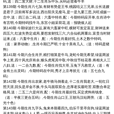
码,送：四二发大财,十二生肖乐中乐,买码还需看牛羊
第139期 今期生肖六七加,有财有势是王爷,桃园结义三兄弟,云长送嫂
是君子,汉前将军多说法,西出阳关见瘦马,是一是九要三思,兴旺成贩一
念中,送：四三合二码,送：六畜中特肖,配：今期特码应开单,生肖诗中
有言明,今期特码找牛马,东宫小姐采荷花,送：报哓催人起
第140期 今期绿波行大运,家有六畜家中旺,横财可发定富足,财神送来
四五六,红波失势定成局,要想发财找三六,六合仙机两重出,富贵当时财
运来,(送：六畜中生肖）,配：;今期生肖最好找,土木之数中特码,
（送：家养动物）,生肖今期已严明,十全十美有几人,（送：特码是猪
狗）
第141期 今期六合生肖开,精打细算是牛马,龙蛇今期无希望,绿蓝两波
争上奖,四十风光庆有余,猴头虎尾其中取,中秋佳节桂花香,将相夫人三
八妇,送：一二合九数,配：今期生肖找大哥,玉兔下凡救世人（送：有
金有土出灵码）,今期特码在中间,秀才上京考状元（送：五七合九
码）
第142期 今期生肖出农家,老牛骑马倒着走,十二生肖我老大,一轮红日
照天涯,回头是岸金不换,牛头马面双双合,忠厚老实最吃苦,双数合单定
格局,送：二五二六是何肖,配：今期生肖最好找,买定虎狗有钱拿,
（送：半夜三更合五码）,今期生肖山口王,王朝马汉站两旁,（送：五
光十色）
第143期 今期生肖九字头,兔来本期看四九,伯乐千里寻良驹,绿蓝两波
开本期,绿水青山人人爱,一呼百应吾独尊,牛羊对冲中为特,向上三期博