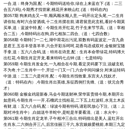
一合,送：终身为国,配：今期特码送给你,绿在上来蓝在下.(送：二三
合五六码),今期秀才找管家,桃花开来映山红.(送：特码在内)
第057期 狗来鸡去又一年,顺风顺水顺人意,一码开出定头尾,一二生肖
讲你知,有时六合皆酒戏,十二生肖摆在前,请君留意此玄机,看好今期莫
买单,送：蓝波中特,配：今期生肖开红花,竹子生来节节高,（送：宰相
合二五）,今期特码出在狗,四七相加二四合,（送：七四合数）
第058期 今期特门一二七,湖中荷花出污泥,双数有码蓝波定,一言九鼎
是君王,五谷丰登喜羊羊,六合开彩乐呵呵,花香鸟语成双对,金银财宝随
手拿,送：五六八合码,送：特肖在诗意,配：生肖本命带绿花,特码博大
出红花,今期生肖定开龙,看来特码七点钟.(送：七是特码)
第059期 今期生肖发金光,一九相合在今期,看定灵码要下注,说破玄机
不为奇,十二生肖中一个,开过一门又一门,六合中间问缘分,时来运转码
中游,送：二五二六是何肖,配：今期生肖找牧童,东宫夫人找奴才,
（送：特码在内）,今期生肖出英雄,东征西例打先锋,（送：状元合秀
才）
第060期 金猴金鸡迎新春,马会今期送财神,荣华富贵猜今期,本期开出
如意码,今期生肖一一开,石榴武士找桂花,二下五上红波旺,水克土木反
有财,送：五六八合码,配：绿波今期有特码,请彩民放心下注,（送：上
期对冲生肖中）,白姐送牛羊蛇中,是蛇是羊要看清,（送：水火中）
第061期 今期生肖定龙羊,子午相冲三合出,特码猜出是美人,蓝红开出
生肖东,二六倒合开三八,后宫佳丽三干六,东宫娘娘爱桃前,本期三九定