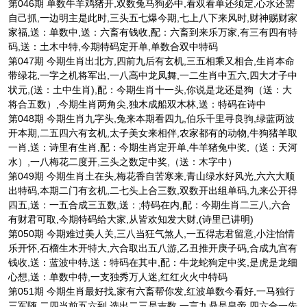
第046期 单数牛羊鸡猪开,双数兔马狗必中,看双看单还须定,心水还需
自己抓,一边明主是此时,三头五七爆今期,七上八下来风时,财神赐财家
家福,送：单数中,送：六畜有钱收,配：六畜到来乐万家,有三有四有特
码,送：土木中特,今期特码定开单,单数合双中特码
第047期 今期生肖出北方,四前九后有玄机,三五相乘又相合,生肖本命
带绿花,一字之机将军出,一八高中龙凤舞,一二生肖中五六,四大才子中
状元,(送：土中生肖),配：今期生肖十一头,你说是龙还是狗（送：大
将合五数）,今期生肖两角尖,独木成船双木林,送：特码在诗中
第048期 今期生肖九字头,兔来本期看四九,伯乐千里寻良驹,绿蓝两波
开本期,二五四六有玄机,太子美女来相伴,农家都有的动物,牛狗猪羊取
一肖,送：诗里有生肖,配：今期生肖定开单,牛羊猪兔中奖,（送：天河
水）,一八梅花二度开,三头之数定中奖,（送：木字中）
第049期 今期生肖土在头,梅花香自苦寒来,青山绿水好风光,六六大顺
出特码,本期二门有玄机,二七头上合三数,双数开出组单码,九来公开得
四五,送：一五合成三五数,送：;特码在内,配：今期生肖二三八,六合
有财君可取,今期特码给大家,从皆欢知发大财,(诗里已讲明)
第050期 今期难过美人关,三八当狂气煞人,一五得志君留意,小注怡情
乐开怀,石榴生木开特大,六合取出五八游,乙丑推开庚子码,合成九宫有
钱收,送：蓝波中特,送：特码在其中,配：牛龙蛇狗定中奖,是虎是龙细
心想,送：单数中特,一支独秀万人迷,红红火火中特码
第051期 今期生肖最好找,家有六畜帮你发,红波单数今看好,一马独行
三军随,二四当前五六到,选出二三是吉数,一言九鼎是皇帝,四六合一先