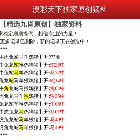
澳彩天下独家原创猛料
下 【精选九肖原创】独家资料
家稳定期期提供，相信专业的力量！
更多记录已删除，新的记录正在创造中！
***
鼠牛虎兔蛇马羊鸡猪】开???准
鼠牛兔龙
蛇
猴鸡狗猪】开:
蛇26中
鼠牛兔蛇
马
羊鸡狗猪】开:
马37中
牛兔龙
蛇
马羊猴鸡猪】开:
蛇14中
牛
兔
龙蛇马猴鸡猪】开:
兔04中
鼠虎兔龙马羊
猴
鸡猪】开:
猴35中
兔龙蛇羊猴鸡狗猪】开:
牛06中
鼠牛虎兔龙
马
鸡狗猪】开:
马01中
牛虎兔龙蛇
马
羊猴猪】开:
马49中
牛虎兔龙蛇
马
羊猴猪】开:
马49中
***