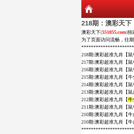
218期：澳彩天
澳彩天下
(
551855.com
)
独
为了页面访问流畅，往期
**********************
218期:澳彩超准九肖【
217期:澳彩超准九肖【
216期:澳彩超准九肖【
215期:澳彩超准九肖【
214期:澳彩超准九肖【鼠
213期:澳彩超准九肖【
212期:澳彩超准九肖【
牛
211期:澳彩超准九肖【
210期:澳彩超准九肖【
210期:澳彩超准九肖【
**********************