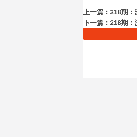
上一篇：
218期
下一篇：
218期