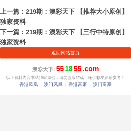
上一篇：
219期：澳彩天下 【推荐大小原创】
独家资料
下一篇：
219期：澳彩天下 【三行中特原创】
独家资料
返回网站首页
55
18
55
.com
澳彩天下:
以上资料内容本站独家原创，请勿盗版转载，谨供彩友娱乐参考！
香港凤凰
澳门凤凰
香港富豪
澳门富豪